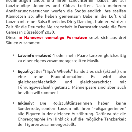
hochmütigen Snobs und ihren schüchternen Babes, die auf
tanzfreudige Johnnies und Chicas treffen. Nach mehreren
Annäherungsversuchen werfen die Snobs endlich ihre steifen
Klamotten ab, alle heben gemeinsam Babe in die Luft und
tanzen mit einer Salsa Rueda ins Dirty Dancing. Trainiert wird zur
Zeit für die Deutsche Meisterschaft in Darmstadt sowie die Euro
Games in Düsseldorf 2020.
Diese
in Hannover einmalige Formation
setzt sich aus drei
Säulen zusammen:
Lateinformation:
4 oder mehr Paare tanzen gleichzeitig
zu einer eigens zusammengestellten Musik.
Equality:
Bei "Hips'n Wheels" handelt es sich (aktuell) um
eine reine Frauenformation. Es wird also
gleichgeschlechtlich und gleichberechtigt mit
Führungswechseln getanzt. Männerpaare sind aber auch
herzlich willkommen!
Inklusiv:
Die Rollstuhltänzerinnen haben keine
Sonderrolle, sondern tanzen mit ihren "Fußgängerinnen"
alle Figuren in der gleichen Ausführung. Dafür wurde die
Choreographie im Hinblick auf die mögliche Tanzbarkeit
der Figuren zusammengestellt.