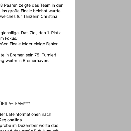
 8 Paaren zeigte das Team in der
g ins große Finale belohnt wurde.
 welches für Tänzerin Christina
onalliga. Das Ziel, den 1. Platz
 im Fokus.
ßen Finale leider einige Fehler
te in Bremen sein 75. Turnier!
g weiter in Bremerhaven.
ÜRS A-TEAM***
der Lateinformationen nach
Regionalliga.
lprobe im Dezember wollte das
ter und das große
Publikum mit