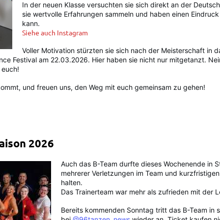
In der neuen Klasse versuchten sie sich direkt an der Deutsch
sie wertvolle Erfahrungen sammeln und haben einen Eindru
kann.
Siehe auch Instagram
Voller Motivation stürzten sie sich nach der Meisterschaft in 
nce Festival am 22.03.2026. Hier haben sie nicht nur mitgetanzt. Nein
f euch!
 kommt, und freuen uns, den Weg mit euch gemeinsam zu gehen!
aison 2026
Auch das B-Team durfte dieses Wochenende in St
mehrerer Verletzungen im Team und kurzfristigen
halten.
Das Trainerteam war mehr als zufrieden mit der 
Bereits kommenden Sonntag tritt das B-Team in s
bei
@96tanzen_news
wieder an. Ticket kaufen ni