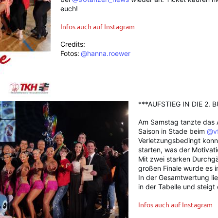
euch!
Infos auch auf Instagram
Credits:
Fotos:
@hanna.roewer
***AUFSTIEG IN DIE 2. 
Am Samstag tanzte das A
Saison in Stade beim
@vf
Verletzungsbedingt konn
starten, was der Motivati
Mit zwei starken Durchg
großen Finale wurde es i
In der Gesamtwertung lie
in der Tabelle und steigt 
Infos auch auf Instagram